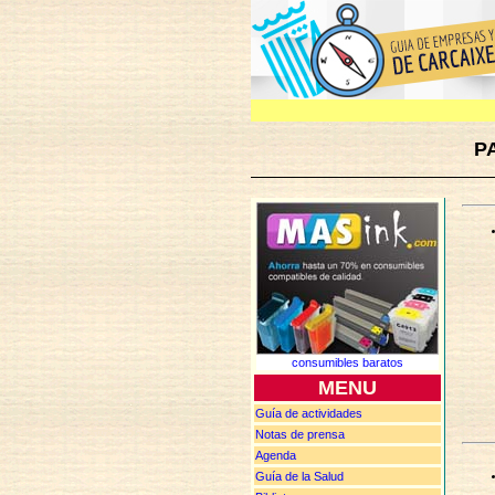
P
consumibles baratos
MENU
Guía de actividades
Notas de
prensa
Agenda
Guía de la Salud