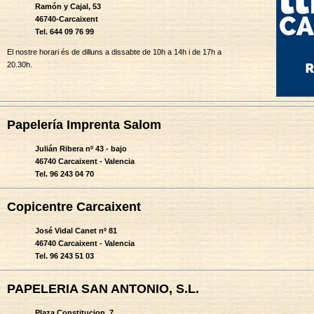
Ramón y Cajal, 53
46740-Carcaixent
Tel. 644 09 76 99
El nostre horari és de dilluns a dissabte de 10h a 14h i de 17h a
20.30h.
Papelería Imprenta Salom
Julián Ribera nº 43 - bajo
46740 Carcaixent - Valencia
Tel. 96 243 04 70
Copicentre Carcaixent
José Vidal Canet nº 81
46740 Carcaixent - Valencia
Tel. 96 243 51 03
PAPELERIA SAN ANTONIO, S.L.
Plaza Constitucion, 7