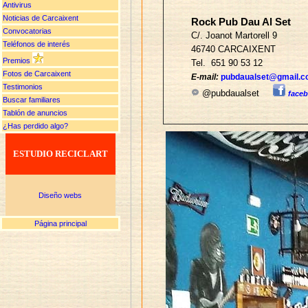
Antivirus
Noticias de Carcaixent
Rock Pub Dau Al Set
Convocatorias
C/. Joanot Martorell 9
Teléfonos de interés
46740 CARCAIXENT
Premios
Tel. 651 90 53 12
Fotos de Carcaixent
E-mail:
pubdaualset@gmail.
Testimonios
@pubdaualset
face
Buscar familiares
Tablón de anuncios
¿Has perdido algo?
ESTUDIO RECICLART
Diseño webs
Página principal