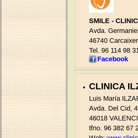
SMILE - CLINI
Avda. Germanie
46740 Carcaixen
Tel. 96 114 98 3
Facebook
CLINICA
IL
Luis María ILZ
Avda. Del Cid, 4
46018 VALENC
tfno. 96 382 67 
Web:
www.clini