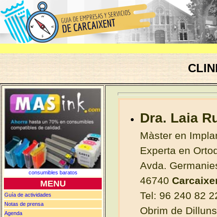
CLIN
Dra. Laia R
Màster en Implan
Experta en Orto
Avda. Germanie
consumibles baratos
46740
Carcaixe
MENU
Tel
: 96 240 82 2
Guía de actividades
Notas de
prensa
Obrim de Dilluns
Agenda