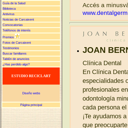
Guía de la Salud
Accés a minusvà
Biblioteca
www.dentalgerm
Antivirus
Noticias de Carcaixent
Convocatorias
Teléfonos de interés
Premios
Fotos de Carcaixent
JOAN BER
Testimonios
Buscar familiares
Tablón de anuncios
Clínica Dental
¿Has perdido algo?
En Clínica Dent
ESTUDIO RECICLART
especialidades 
profesionales e
Diseño webs
odontología min
Página principal
cada persona el
¡Te ayudamos a 
que preocuparte 