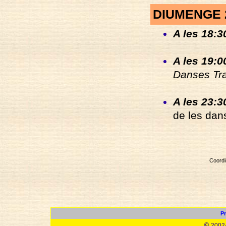
DIUMENGE 
A les 18:3
A les 19:0
Danses Tra
A les 23:3
de les dan
Coordi
Pr
© 2002/