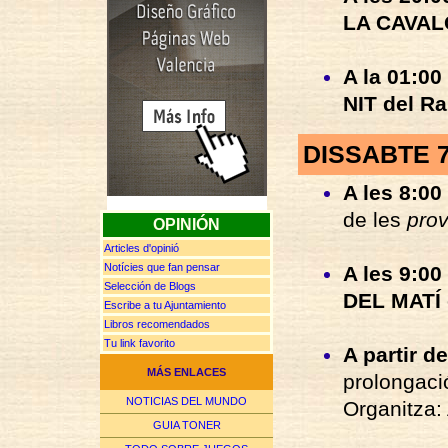
LA CAVA
A la 01:00
NIT del Ral
DISSABTE 
A les 8:00 
de les
prov
OPINIÓN
Articles d'opinió
Notícies que fan pensar
A les 9:00 
Selección de Blogs
DEL MATÍ d
Escribe a tu Ajuntamiento
Libros recomendados
Tu link favorito
A partir de
MÁS ENLACES
prolongaci
NOTICIAS DEL MUNDO
Organitza:
GUIA TONER