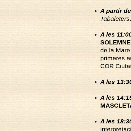
A partir de
Tabaleters
A les 11:0
SOLEMNE
de la Mare
primeres au
COR Ciutat
A les 13:30
A les 14:1
MASCLET
A les 18:3
interpretac