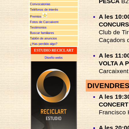
PESCA
B2.
Convocatorias
Teléfonos de interés
A les 10:0
Premios
Fotos de Carcaixent
CONCURS
Testimonios
Club de Tir
Buscar familiares
Caçadors d
Tablón de anuncios
¿Has perdido algo?
ESTUDIO RECICLART
A les 11:0
Diseño webs
VOLTA A P
Carcaixent
DIVENDRES
A les 19:30
CONCERT 
Francisco 
A les 20:0