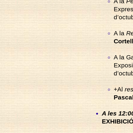
A la
Pe
Expres
d’octub
A la
Re
Cortel
A la Ga
Exposi
d’octub
+Al
res
Pascal
A les 12:00
EXHIBICI