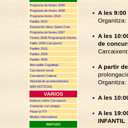
Programa de festes 2009
Programa de festes 2008
A les 9:00
Programa festes 2010
Organitza:
Paelles 2010
Exposición óleos Salom Ortiz
Programa de festes 2007
A les 10:0
F
estes
2006 P
rogramació d'actes
de concurs
Falles 2006 Carcaixent
Paelles 2010
Carcaixent.
Paelles 2009
Paellas 2006
Mercadillo Cogullada
A partir de
Carcaixent nevat
prolongaci
Carcaixent Cultural
Organitza:
Historial de acontecimientos
MÁS NOTICIAS
VARIOS
A les 10:00
Enlaces sobre Carcaixent
Contactar con amigos
A les 19:0
Pasar la ITV
Medios informativos
INFANTIL
IMATGES