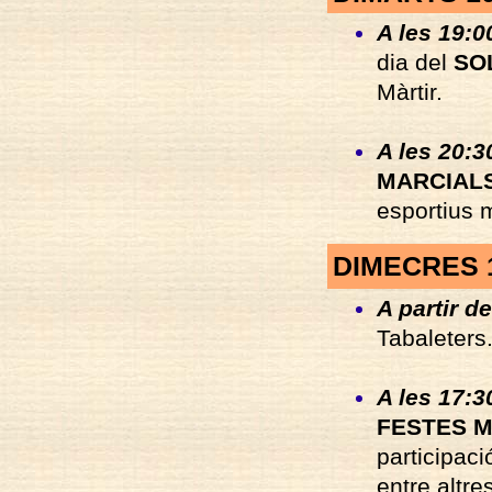
A les 19:0
dia del
SO
Màrtir.
A les 20:3
MARCIAL
esportius 
DIMECRES 
A partir de
Tabaleters
A les 17:3
FESTES M
participac
entre altre