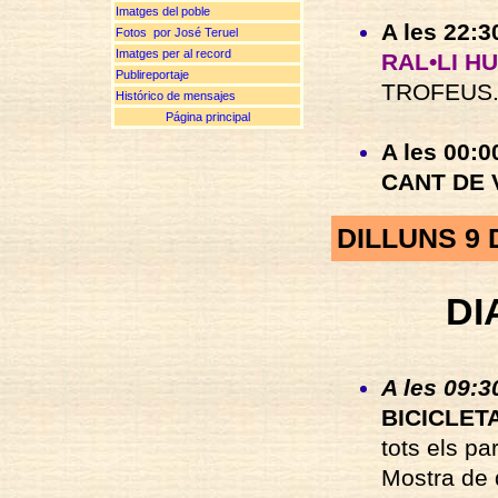
Imatges del poble
A les 22:3
Fotos por José Teruel
Imatges per al record
RAL•LI H
Publireportaje
TROFEUS
Histórico de mensajes
Página principal
A les 00:
CANT DE 
DILLUNS 9
DI
A les 09:3
BICICLET
tots els pa
Mostra de 