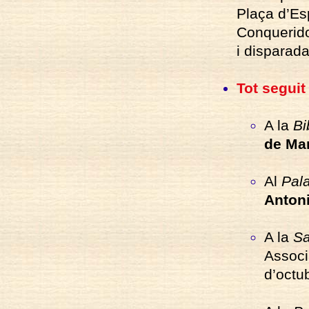
Plaça d’Esp
Conquerido
i disparad
Tot segui
A la
Bi
de Ma
Al
Pal
Anton
A la
Sa
Associa
d’octub