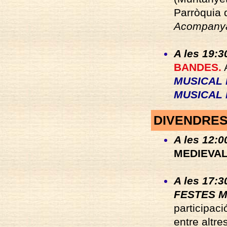
Parròquia 
Acompanya 
A les 19:3
BANDES.
A
MUSICAL 
MUSICAL 
DIVENDRES
A les 12:0
MEDIEVA
A les 17:3
FESTES M
participac
entre altre