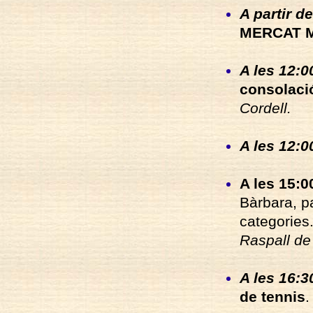
A partir de
MERCAT 
A les 12:0
consolaci
Cordell.
A les 12:00
A les 15:00
Bàrbara, p
categories
Raspall de
A les 16:3
de tennis
.