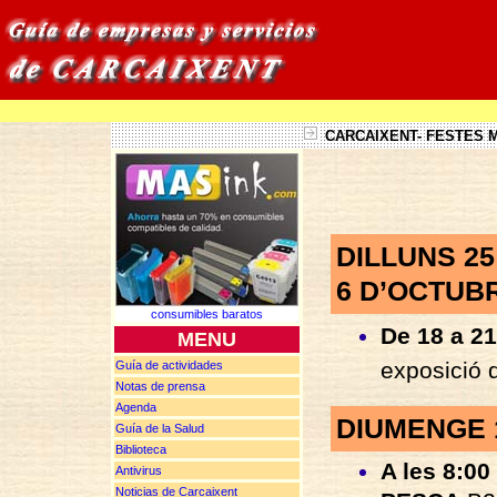
CARCAIXENT- FESTES M
DILLUNS 2
6 D’OCTUB
consumibles baratos
De 18 a 21
MENU
exposició 
Guía de actividades
Notas de
prensa
Agenda
DIUMENGE 
Guía de la Salud
Biblioteca
A les 8:00 
Antivirus
Noticias de Carcaixent