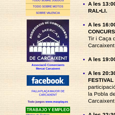
TODO SOBRE JUEGOS
A les 13:00
TODO SOBRE MOTOS
RAL•LI.
SOBRE VALENCIA
A les 16:0
CONCURS 
Tir i Caça
Carcaixent
A les 19:00
Associació Comerciants
Mercat Carcaixent
A les 20:3
FESTIVAL
participaci
FALLA PLAÇA MAJOR DE
la Pobla de
CARCAIXENT
Carcaixent
Todo juegos
www.masplay.es
TRABAJO Y EMPLEO
A les 22:30