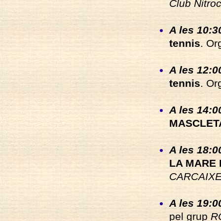
Club Nitro
A les 10:3
tennis
. Or
A les 12:00
tennis
. Or
A les 14:00
MASCLET
A les 18:00
LA MARE 
CARCAIXE
A les 19:0
pel grup
R