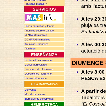
Ofertas de Trabajo
¿ Buscas
T
rabajo ?
amb l’actu
SERVICIOS
A les 23:3
pluja es tr
Oferta cartuchos y toners
En finalit
Anuncios
sobre el campo
VENTAS
Inmuebles
COMPRAS
Inmuebles
A les 00:3
Anuncios
Traspasos
Alquileres
actuació d
ENSEÑANZA
Centres d'Ensenyament
DIUMENGE 
Clases particulares
Lecciones de electrónica
A les 8:00 
Oposiciones magisterio
PESCA E2,
Cursos Informática
AULA MATEMATICAS
A partir d
Derivadas
Más de d
erivadas
Tabaleters
Ejercicios de selectividad
“El Coscoll
HEMEROTECA