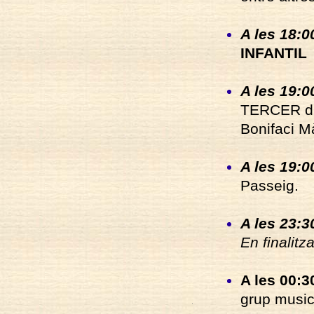
A les 18:00
INFANTIL
A les 19:0
TERCER di
Bonifaci Mà
A les 19:00
Passeig.
A les 23:3
En finalit
A les 00:30
grup musi