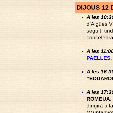
DIJOUS 12
A les 10:3
d’Aigües V
seguit, tin
concelebra
A les 11:0
PAELLES
.
A les 16:3
“EDUARDO
A les 17:30
ROMEUA
,
dirigirà a
(Muntanyet