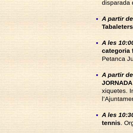
disparada 
A partir de
Tabaleters
A les 10:00
categoria
Petanca Ju
A partir de
JORNADA
xiquetes. 
l’Ajuntame
A les 10:3
tennis
. Or