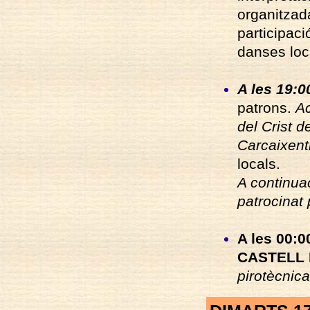
organitzad
participaci
danses loc
A les 19:0
patrons.
A
del Crist d
Carcaixent
locals.
A continuac
patrocinat
A les 00:0
CASTELL 
pirotècnic