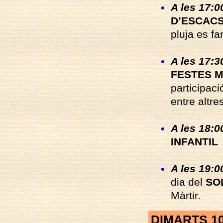
A les 17:0
D’ESCACS
pluja es fa
A les 17:30
FESTES M
participac
entre altre
A les 18:00
INFANTIL
A les 19:0
dia del
SO
Màrtir.
DIMARTS 1