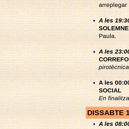
arreplegar 
A les 19:3
SOLEMNE
Paula.
A les 23:00
CORREFO
pirotècnic
A les 00:00
SOCIAL
En finalit
DISSABTE 
A les 08:00