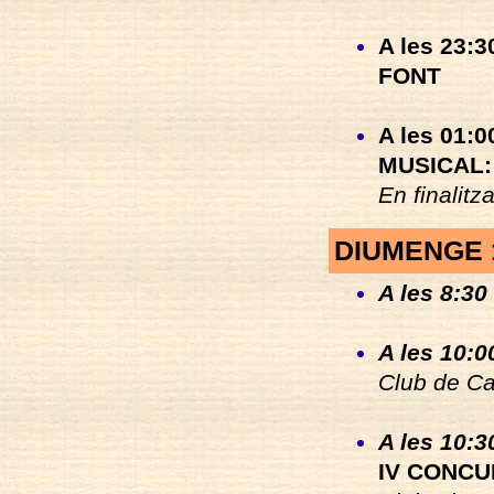
A les 23:3
FONT
A les 01:00
MUSICAL
En finalit
DIUMENGE 
A les 8:30
A les 10:0
Club de C
A les 10:3
IV CONC