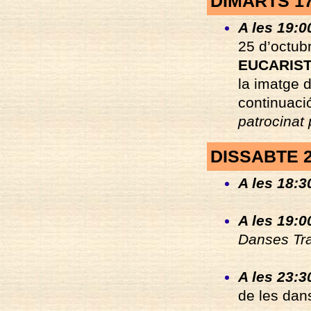
DIMARTS 1
A les 19:00
25 d’octub
EUCARIS
la imatge 
continuació
patrocinat 
DISSABTE 
A les 18:3
A les 19:0
Danses Tra
A les 23:3
de les dan