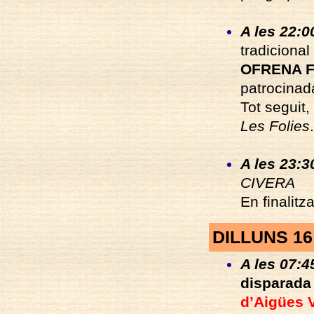
A les 22:0
tradicional
OFRENA 
patrocinad
Tot seguit,
Les Folies
.
A les 23:3
CIVERA
En finalitza
DILLUNS 1
A les 07:4
disparada
d’Aigües 