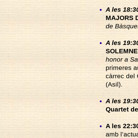
A les 18:3
MAJORS 
de Bàsquet
A les 19:30
SOLEMNE 
honor a San
primeres au
càrrec del
(Asil).
A les 19:3
Quartet de
A les 22:30
amb l’actu