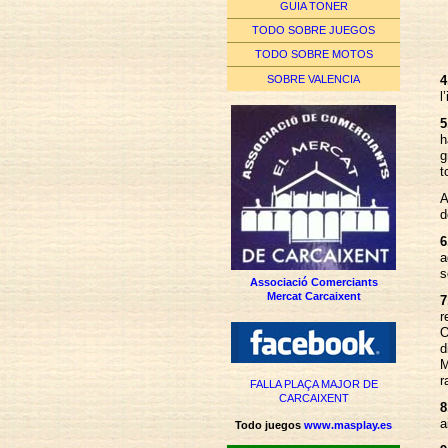
GUIA TONER
TODO SOBRE JUEGOS
TODO SOBRE MOTOS
SOBRE VALENCIA
4
l
5
h
g
t
A
d
6
a
s
Associació Comerciants
Mercat Carcaixent
7
r
O
d
M
r
FALLA PLAÇA MAJOR DE
CARCAIXENT
8
a
Todo juegos
www.masplay.es