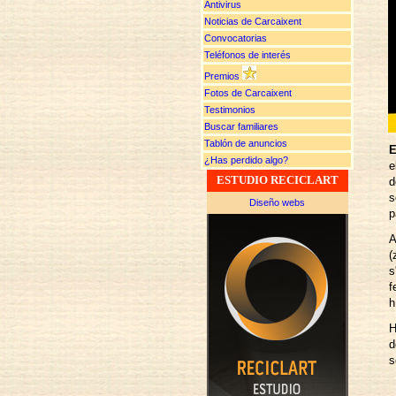
Antivirus
Noticias de Carcaixent
Convocatorias
Teléfonos de interés
Premios
Fotos de Carcaixent
Testimonios
Buscar familiares
Tablón de anuncios
E
¿Has perdido algo?
e
ESTUDIO RECICLART
d
s
Diseño webs
p
A
(
s
f
h
H
d
s