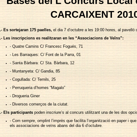
Bases del L Concurs Local 
CARCAIXENT 201
.- Es sortejaran 175 paelles,
el dia 7 d’octubre a les 19:00 hores, al pavelló 
.- Les inscripcions es realitzaran en les “Associacions de Veïns”:
- Quatre Camins C/ Francesc Fogués, 71
- Les Barraques: C/ Font de la Parra, 01
- Santa Bàrbara: C/ Sta. Bàrbara, 12
- Muntanyeta: C/ Gandia, 85
- Cogullada: C/ Ternils, 25
- Perruqueria d’homes “Magalo”
- Drogueria Giner
- Diversos comerços de la ciutat.
.- Els participants
poden inscriure’s al concurs utilitzant una de les dos opci
- Com sempre, omplint l’imprès que facilita l’organització en paper i qu
els associacions de veïns abans del dia 6 d’octubre.