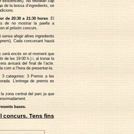
r existències). No retiraran cap
ga de la bossa d’ingredients, se
ndicions.
dor de 20:30 a 21:30 hores
. El
as de no mostrar la paella a
a en el pròxim concurs.
i sense afegir altres ingredients
 premi). Cada concursant haurà
foc serà encés en el moment que
 de les 19:00 h.) i, al tronar la
era avisarà del final de l’acte.
ella com a l’hora de presentar-la.
 3 categories: 3 Premis a les
corada. L’entrega de premis es
a zona central del parc ja que
 aproximadament.
presents bases.
el concurs. Tens fins