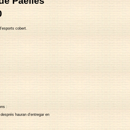
de Paelles
0
d’esports cobert.
ons :
e després hauran d’entregar en