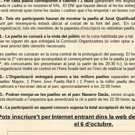
.- Per cada paella corresponen 8 cadires i 1 taula
(garantides fins esgota
aula ni cadira si no mostren el VAL. El DNI que hauran deixat al fer-los entre
i serà retornat quan torne les taules i cadires que s’ha emportat i en bones co
0.- Tots els participants hauran de mostrar la paella al Jurat Qualifica
unt per ensenyar-la estarà ubicat al costat de la font del parc. En c
’organització, tots els membres de la papereta d’inscripció no obtindran paell
1.- La paella es cuinarà a la vista del públic
en la zona habilitada per a tal, 
ue no siguen els que entregarà la Comissió Organitzadora (si volen optar a
’anar provist dels utensilis necessaris.
es paelles es cuinaran en la zona central de la prolongació del passeig. El 
rone la 1ª carcassa que assenyalarà el començament per a fer la paella (a partir
ª, els concursants les presentaran al jurat (a partir de les 20:30 h.); la terc
’organització tindrà un control en l’hora fixada tant en l’inici de realitzar la pa
2.- L’Organització entregarà premis a les millors paelles
separades en
aelles Majors, 1 Premi Jove Paella Ral·li i 1 Premi a la millor paella de
ealitzarà a l’escenari ubicat al parc aproximadament a les 22:00 hores.
3.- Podran menjar-se les paelles en el parc Navarro Daràs,
sense ocupar l
stà destinada a l’orquestra que amenitzarà la nit a partir de les 22:30 hores
4.- La participació en aquest concurs suposa la total acceptació de les 
Pots inscriure’t per Internet entrant dins la web d
el 6 d’octubre.