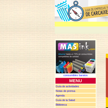
consumibles baratos
MENU
Guía de actividades
Notas de
prensa
Agenda
Guía de la Salud
Biblioteca