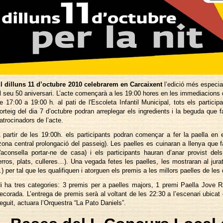
l dilluns 11 d’octubre 2010 celebrarem en Carcaixent
l’edició més especia
l seu 50 aniversari. L’acte començarà a les 19:00 hores en les immediacions
e 17:00 a 19:00 h. al pati de l'Escoleta Infantil Municipal, tots els partici
orteig del dia 7 d’octubre podran arreplegar els ingredients i la beguda que fa
atrocinadors de l’acte.
 partir de les 19:00h. els participants podran començar a fer la paella en e
zona central prolongació del passeig). Les paelles es cuinaran a llenya que fac
'aconsella portar-ne de casa) i els participants hauran d’anar provist dels
erros, plats, culleres…). Una vegada fetes les paelles, les
mostraran al jura
.) per tal que les qualifiquen i atorguen els premis a les millors paelles de les
i ha tres categories: 3 premis per a paelles majors, 1 premi Paella Jove Ral·
ecorada. L’entrega de premis serà al voltant de les 22:30 a l’escenari ubicat
eguit, actuara l’Orquestra “La Pato Daniels”.