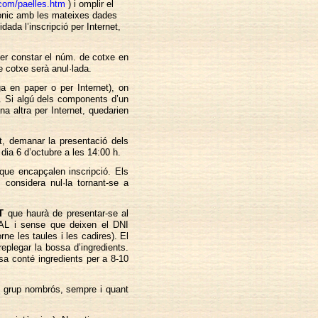
com/paelles.htm
) i omplir el
trònic amb les mateixes dades
dada l’inscripció per Internet,
 fer constar el núm. de cotxe en
e cotxe serà anul·lada.
ga en paper o per Internet), on
I. Si algú dels components d’un
na altra per Internet, quedarien
, demanar la presentació dels
 dia 6 d’octubre a les 14:00 h.
que encapçalen inscripció. Els
 considera nul·la tornant-se a
T
que haurà de presentar-se al
 VAL i sense que deixen el DNI
rne les taules i les cadires). El
eplegar la bossa d’ingredients.
a conté ingredients per a 8-10
n grup nombrós, sempre i quant