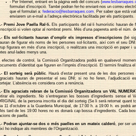
- Per Internet, entrant en la pàgina web del concurs (
www.lesbarraques.
formulari d’inscripció. També podran fer-ho enviant-nos un correu elec
que el formulari a:
federacio@lesbarraques.com
. Per saber que està vali
enviarem un e-mail a l’adreça electrònica facilitada per els participants.
.- Premi Jove Paella Ral·li.
Els participants del ral·li humorístic hauran de
’inscripció si volen optar al nombrat premi. Més d’una papereta amb el núm. d
.- Els sol·licitants hauran d’omplir els impresos d’inscripcions
(bé si
auran de figurar els noms de les persones sol·licitants, així com el seu DN
rup figurara en més d’una inscripció, o realitzara una inscripció en paper i u
otes anul·lades menys una.
 efectes de control, la Comissió Organitzadora podrà en qualsevol moment
ocuments d’identitat que figuren en l’imprés d’inscripció. El termini finalitza el
.- El sorteig serà públic
. Haurà d’estar present una de les dos persones 
graciats hauran de presentar el seu DNI; si no ho feren, l’adjudicació es
ortejar. L’absència es considera com a renúncia.
.- Els agraciats rebran de la Comissió Organitzadora un VAL NUMERA
etirar els ingredients. No s’entregaran les bosses d’ingredients sense el
RIGINAL de la persona inscrita el dia del sorteig (Se li serà retornat quant to
ia 11 d’octubre a la Guarderia Municipal, de 17:00 h. a 19:00 h. es podrà arr
és tard de les 19:00 hores no es donarà cap bossa d’ingredients. Cada boss
acions de paella.
.- Podran ajuntar-se dos o més paelles en un mateix calderó
, per ser u
ixí ho indique als membres de l’Organització.