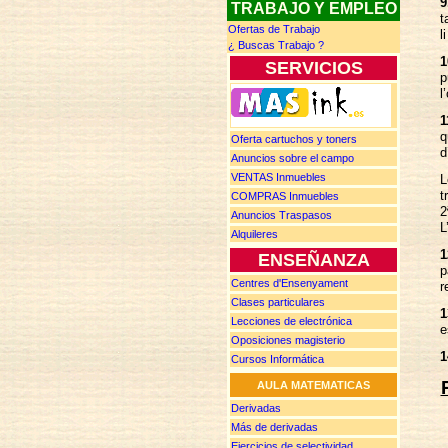
9
TRABAJO Y EMPLEO
t
Ofertas de Trabajo
l
¿ Buscas
T
rabajo ?
1
SERVICIOS
p
l
1
q
Oferta cartuchos y toners
d
Anuncios
sobre el campo
VENTAS
Inmuebles
L
t
COMPRAS
Inmuebles
2
Anuncios
Traspasos
L
Alquileres
1
ENSEÑANZA
p
Centres d'Ensenyament
r
Clases particulares
1
Lecciones de electrónica
e
Oposiciones magisterio
1
Cursos Informática
AULA MATEMATICAS
Derivadas
Más de d
erivadas
Ejercicios de selectividad