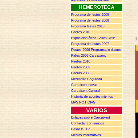
HEMEROTECA
Programa de festes 2009
Programa de festes 2008
Programa festes 2010
Paelles 2010
Exposición óleos Salom Ortiz
L
Programa de festes 2007
F
estes
2006 P
rogramació d'actes
Falles 2006 Carcaixent
Paelles 2010
Paelles 2009
Paellas 2006
Mercadillo Cogullada
Carcaixent nevat
Carcaixent Cultural
Historial de acontecimientos
MÁS NOTICIAS
VARIOS
Enlaces sobre Carcaixent
Contactar con amigos
Pasar la ITV
Medios informativos